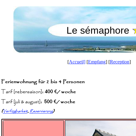
Le sémaphore
[
Accueil]
[
Empfang
] [
Reception
]